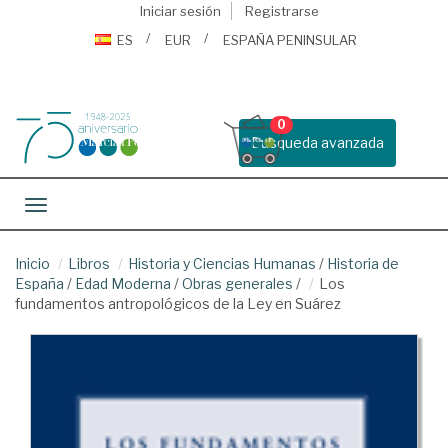
Iniciar sesión
Registrarse
ES
EUR
ESPAÑA PENINSULAR
0
Busqueda avanzada
Toggle navigation
Inicio
Libros
Historia y Ciencias Humanas
/
Historia de
España
/
Edad Moderna
/
Obras generales
/
Los
fundamentos antropológicos de la Ley en Suárez