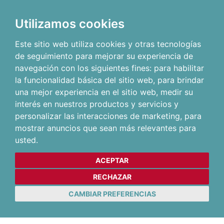
Utilizamos cookies
Este sitio web utiliza cookies y otras tecnologías
de seguimiento para mejorar su experiencia de
navegación con los siguientes fines:
para habilitar
la funcionalidad básica del sitio web
,
para brindar
una mejor experiencia en el sitio web
,
medir su
interés en nuestros productos y servicios y
personalizar las interacciones de marketing
,
para
mostrar anuncios que sean más relevantes para
usted
.
ACEPTAR
RECHAZAR
CAMBIAR PREFERENCIAS