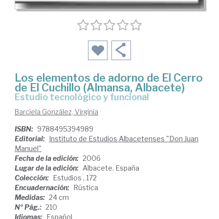
Los elementos de adorno de El Cerro
de El Cuchillo (Almansa, Albacete)
estudio tecnológico y funcional
Barciela González, Virginia
ISBN:
9788495394989
Editorial:
Instituto de Estudios Albacetenses "Don Juan
Manuel"
Fecha de la edición:
2006
Lugar de la edición:
Albacete. España
Colección:
Estudios , 172
Encuadernación:
Rústica
Medidas:
24 cm
Nº Pág.:
210
Idiomas:
Español