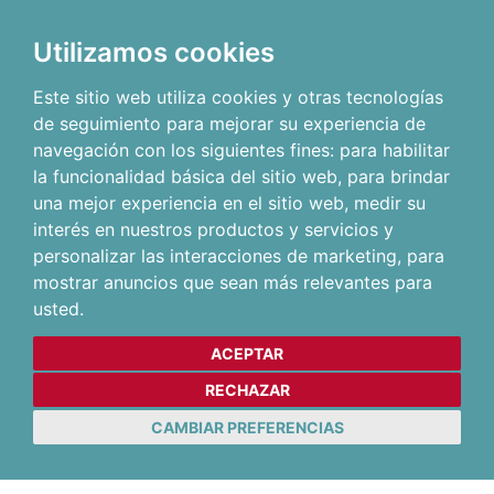
Utilizamos cookies
Este sitio web utiliza cookies y otras tecnologías
de seguimiento para mejorar su experiencia de
navegación con los siguientes fines:
para habilitar
la funcionalidad básica del sitio web
,
para brindar
una mejor experiencia en el sitio web
,
medir su
interés en nuestros productos y servicios y
personalizar las interacciones de marketing
,
para
mostrar anuncios que sean más relevantes para
usted
.
ACEPTAR
RECHAZAR
CAMBIAR PREFERENCIAS