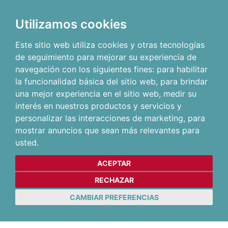
Utilizamos cookies
Este sitio web utiliza cookies y otras tecnologías
de seguimiento para mejorar su experiencia de
navegación con los siguientes fines:
para habilitar
la funcionalidad básica del sitio web
,
para brindar
una mejor experiencia en el sitio web
,
medir su
interés en nuestros productos y servicios y
personalizar las interacciones de marketing
,
para
mostrar anuncios que sean más relevantes para
usted
.
ACEPTAR
RECHAZAR
CAMBIAR PREFERENCIAS