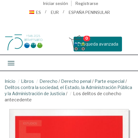
Iniciar sesión
Registrarse
ES
EUR
ESPAÑA PENINSULAR
0
Busqueda avanzada
Toggle navigation
Inicio
Libros
Derecho
/
Derecho penal
/
Parte especial
/
Delitos contra la sociedad, el Estado, la Administración Pública
y la Administración de Justicia
/
Los delitos de cohecho
antecedente