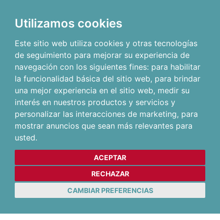
Utilizamos cookies
Este sitio web utiliza cookies y otras tecnologías
de seguimiento para mejorar su experiencia de
navegación con los siguientes fines:
para habilitar
la funcionalidad básica del sitio web
,
para brindar
una mejor experiencia en el sitio web
,
medir su
interés en nuestros productos y servicios y
personalizar las interacciones de marketing
,
para
mostrar anuncios que sean más relevantes para
usted
.
ACEPTAR
RECHAZAR
CAMBIAR PREFERENCIAS