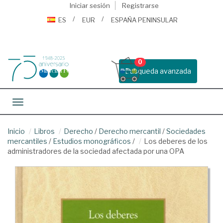
Iniciar sesión
Registrarse
ES
EUR
ESPAÑA PENINSULAR
0
Busqueda avanzada
Toggle navigation
Inicio
Libros
Derecho
/
Derecho mercantil
/
Sociedades
mercantiles
/
Estudios monográficos
/
Los deberes de los
administradores de la sociedad afectada por una OPA