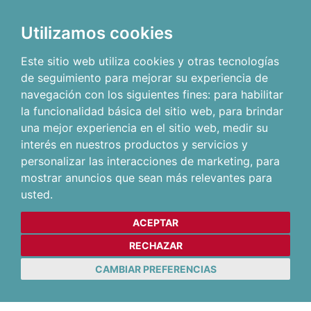
Utilizamos cookies
Este sitio web utiliza cookies y otras tecnologías
de seguimiento para mejorar su experiencia de
navegación con los siguientes fines:
para habilitar
la funcionalidad básica del sitio web
,
para brindar
una mejor experiencia en el sitio web
,
medir su
interés en nuestros productos y servicios y
personalizar las interacciones de marketing
,
para
mostrar anuncios que sean más relevantes para
usted
.
ACEPTAR
RECHAZAR
CAMBIAR PREFERENCIAS