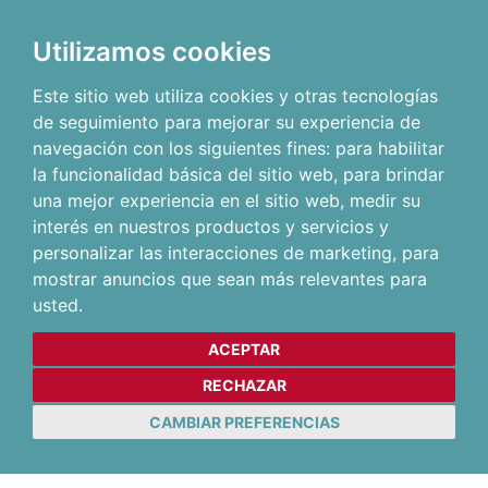
Utilizamos cookies
Este sitio web utiliza cookies y otras tecnologías
de seguimiento para mejorar su experiencia de
navegación con los siguientes fines:
para habilitar
la funcionalidad básica del sitio web
,
para brindar
una mejor experiencia en el sitio web
,
medir su
interés en nuestros productos y servicios y
personalizar las interacciones de marketing
,
para
mostrar anuncios que sean más relevantes para
usted
.
ACEPTAR
RECHAZAR
CAMBIAR PREFERENCIAS