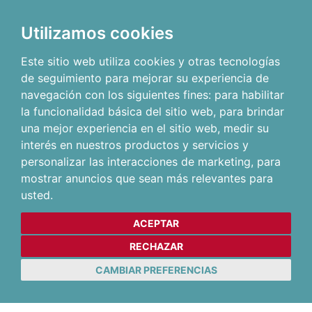
Utilizamos cookies
Este sitio web utiliza cookies y otras tecnologías
de seguimiento para mejorar su experiencia de
navegación con los siguientes fines:
para habilitar
la funcionalidad básica del sitio web
,
para brindar
una mejor experiencia en el sitio web
,
medir su
interés en nuestros productos y servicios y
personalizar las interacciones de marketing
,
para
mostrar anuncios que sean más relevantes para
usted
.
ACEPTAR
RECHAZAR
CAMBIAR PREFERENCIAS