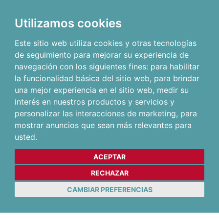
Utilizamos cookies
Este sitio web utiliza cookies y otras tecnologías
de seguimiento para mejorar su experiencia de
navegación con los siguientes fines:
para habilitar
la funcionalidad básica del sitio web
,
para brindar
una mejor experiencia en el sitio web
,
medir su
interés en nuestros productos y servicios y
personalizar las interacciones de marketing
,
para
mostrar anuncios que sean más relevantes para
usted
.
ACEPTAR
RECHAZAR
CAMBIAR PREFERENCIAS