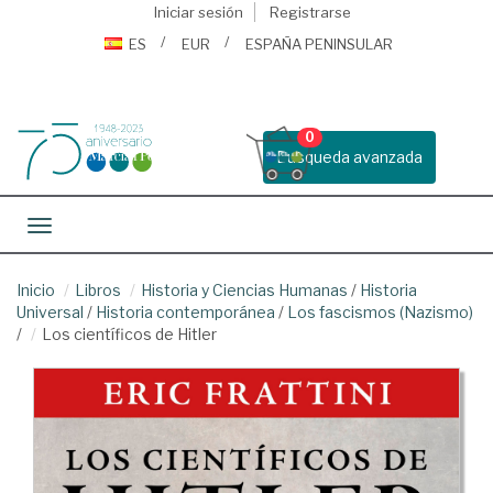
Iniciar sesión
Registrarse
ES
EUR
ESPAÑA PENINSULAR
0
Busqueda avanzada
Toggle navigation
Inicio
Libros
Historia y Ciencias Humanas
/
Historia
Universal
/
Historia contemporánea
/
Los fascismos (Nazismo)
/
Los científicos de Hitler