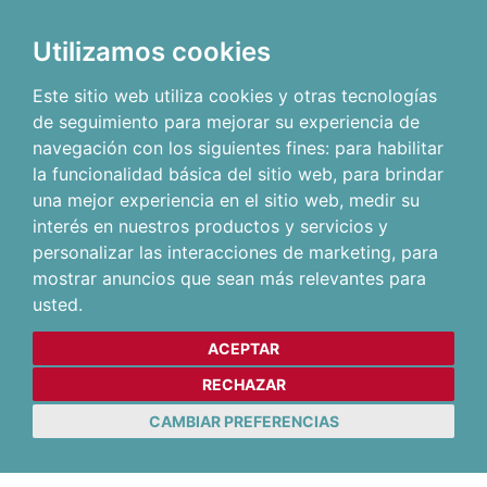
Utilizamos cookies
Este sitio web utiliza cookies y otras tecnologías
de seguimiento para mejorar su experiencia de
navegación con los siguientes fines:
para habilitar
la funcionalidad básica del sitio web
,
para brindar
una mejor experiencia en el sitio web
,
medir su
interés en nuestros productos y servicios y
personalizar las interacciones de marketing
,
para
mostrar anuncios que sean más relevantes para
usted
.
ACEPTAR
RECHAZAR
CAMBIAR PREFERENCIAS