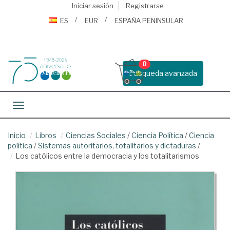
Iniciar sesión
Registrarse
ES
EUR
ESPAÑA PENINSULAR
0
Busqueda avanzada
Toggle navigation
Inicio
Libros
Ciencias Sociales
/
Ciencia Política
/
Ciencia
política
/
Sistemas autoritarios, totalitarios y dictaduras
/
Los católicos entre la democracia y los totalitarismos