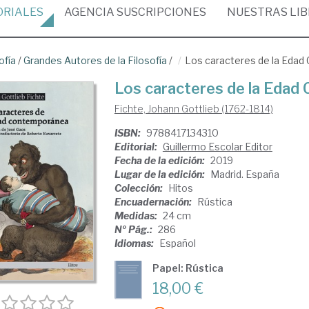
ORIALES
AGENCIA
SUSCRIPCIONES
NUESTRAS
LI
ofía
/
Grandes Autores de la Filosofía
/
Los caracteres de la Eda
Los caracteres de la Eda
Fichte, Johann Gottlieb (1762-1814)
ISBN:
9788417134310
Editorial:
Guillermo Escolar Editor
Fecha de la edición:
2019
Lugar de la edición:
Madrid. España
Colección:
Hitos
Encuadernación:
Rústica
Medidas:
24 cm
Nº Pág.:
286
Idiomas:
Español
Papel: Rústica
18,00 €