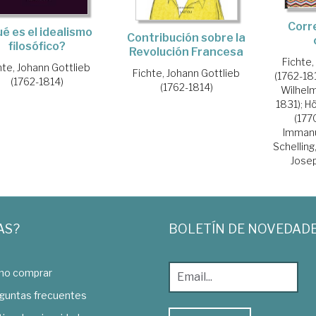
Corr
é es el idealismo
Contribución sobre la
filosófico?
Revolución Francesa
Fichte,
hte, Johann Gottlieb
Fichte, Johann Gottlieb
(1762-18
(1762-1814)
(1762-1814)
Wilhelm
1831)
;
Hö
(177
Immanu
Schelling
Josep
AS?
BOLETÍN DE NOVEDAD
o comprar
guntas frecuentes