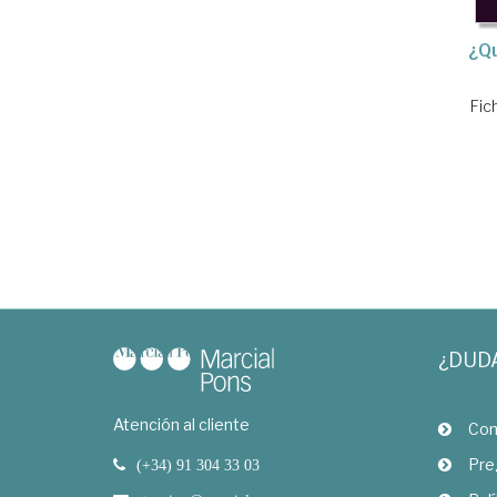
¿Qu
Fic
¿DUD
Atención al cliente
Com
Pre
(+34) 91 304 33 03