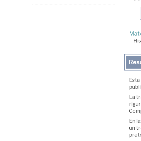
Mate
His
Res
Esta
publ
La tr
rigur
Comp
En la
un tr
prete