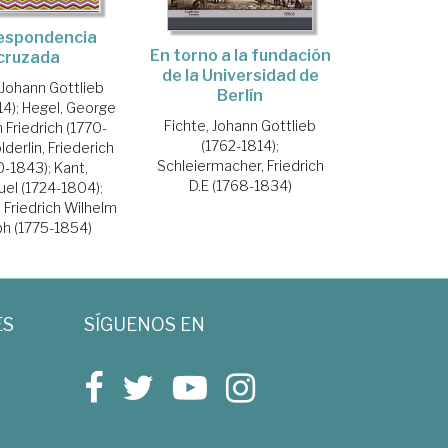
espondencia
En torno a la fundación
cruzada
de la Universidad de
 Johann Gottlieb
Berlín
14)
;
Hegel, George
Fichte, Johann Gottlieb
 Friedrich (1770-
(1762-1814)
;
lderlin, Friederich
Schleiermacher, Friedrich
0-1843)
;
Kant,
D.E (1768-1834)
el (1724-1804)
;
, Friedrich Wilhelm
h (1775-1854)
ES
SÍGUENOS EN