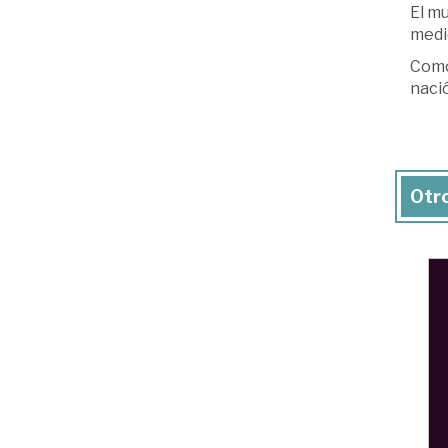
El mu
medid
Como 
nació
Otro