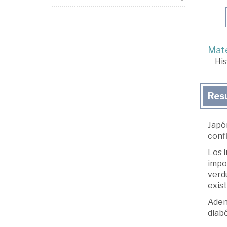
Mate
His
Res
Japón
conf
Los 
impo
verd
exist
Adent
diabó