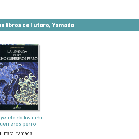
s libros de Futaro, Yamada
eyenda de los ocho
uerreros perro
Futaro, Yamada