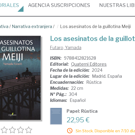
ORIALES
AGENCIA
SUSCRIPCIONES
NUESTRAS
LI
ativa
/
Narrativa extranjera
/
Los asesinatos de la guillotina Meiji
Los asesinatos de la guillot
Futaro, Yamada
ISBN:
9788412821628
Editorial:
Quaterni Editores
Fecha de la edición:
2024
Lugar de la edición:
Madrid. España
Encuadernación:
Rústica
Medidas:
22 cm
Nº Pág.:
304
Idiomas:
Español
Papel: Rústica
22,95 €
Sin Stock. Disponible en 7/10 día