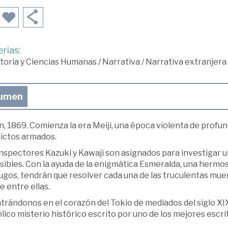
rias:
toria y Ciencias Humanas
/
Narrativa
/
Narrativa extranjera
umen
, 1869. Comienza la era Meiji, una época violenta de profund
lictos armados.
inspectores Kazuki y Kawaji son asignados para investigar
sibles. Con la ayuda de la enigmática Esmeralda, una hermo
ugos, tendrán que resolver cada una de las truculentas muer
e entre ellas.
rándonos en el corazón del Tokio de mediados del siglo XIX,
lico misterio histórico escrito por uno de los mejores escr