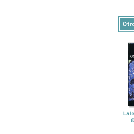
Otro
La l
g