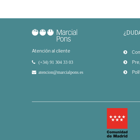
¿DUD
Atención al cliente
Com
Pre
(+34) 91 304 33 03
Polí
atencion@marcialpons.es