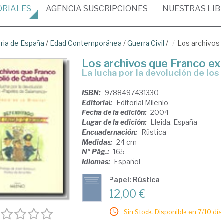
ORIALES
AGENCIA
SUSCRIPCIONES
NUESTRAS
LI
oria de España
/
Edad Contemporánea
/
Guerra Civil
/
Los archivos
Los archivos que Franco ex
la lucha por la devolución de l
ISBN:
9788497431330
Editorial:
Editorial Milenio
Fecha de la edición:
2004
Lugar de la edición:
Lleida. España
Encuadernación:
Rústica
Medidas:
24 cm
Nº Pág.:
165
Idiomas:
Español
Papel: Rústica
12,00 €
Sin Stock. Disponible en 7/10 día