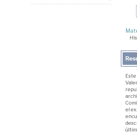
Mate
His
Res
Este 
Vale
repub
archi
Comis
el ex
encu
descr
últim