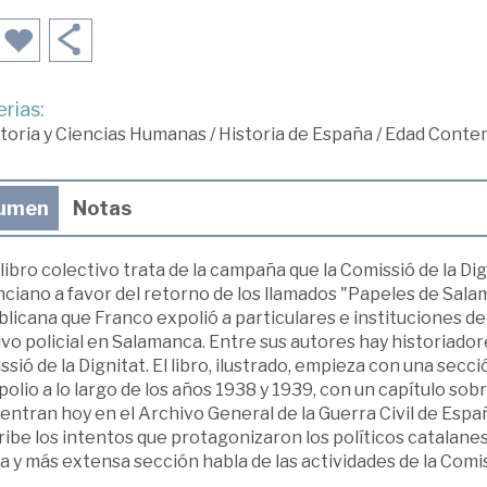
rias:
toria y Ciencias Humanas
/
Historia de España
/
Edad Conte
umen
Notas
libro colectivo trata de la campaña que la Comissió de la Dig
nciano a favor del retorno de los llamados "Papeles de Sala
licana que Franco expolió a particulares e instituciones de
vo policial en Salamanca. Entre sus autores hay historiador
sió de la Dignitat. El libro, ilustrado, empieza con una sec
polio a lo largo de los años 1938 y 1939, con un capítulo s
entran hoy en el Archivo General de la Guerra Civil de Esp
ibe los intentos que protagonizaron los políticos catalane
a y más extensa sección habla de las actividades de la Comis