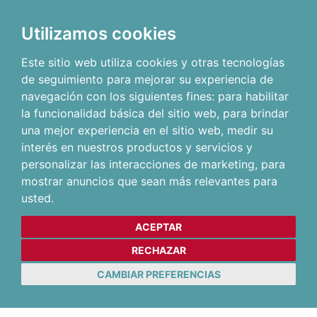
Utilizamos cookies
Este sitio web utiliza cookies y otras tecnologías
de seguimiento para mejorar su experiencia de
navegación con los siguientes fines:
para habilitar
la funcionalidad básica del sitio web
,
para brindar
una mejor experiencia en el sitio web
,
medir su
interés en nuestros productos y servicios y
personalizar las interacciones de marketing
,
para
mostrar anuncios que sean más relevantes para
usted
.
ACEPTAR
RECHAZAR
CAMBIAR PREFERENCIAS