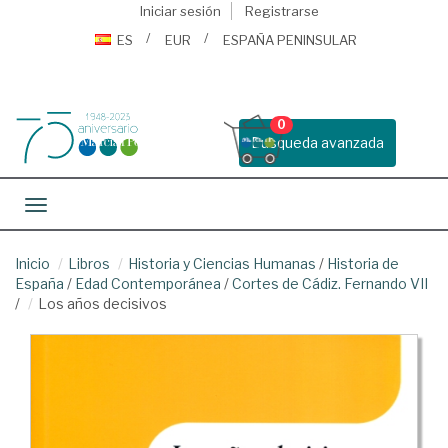
Iniciar sesión
Registrarse
ES
EUR
ESPAÑA PENINSULAR
0
Busqueda avanzada
Toggle navigation
Inicio
Libros
Historia y Ciencias Humanas
/
Historia de
España
/
Edad Contemporánea
/
Cortes de Cádiz. Fernando VII
/
Los años decisivos