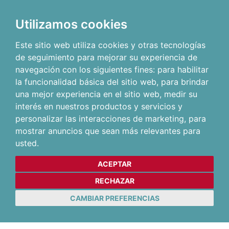
Utilizamos cookies
Este sitio web utiliza cookies y otras tecnologías
de seguimiento para mejorar su experiencia de
navegación con los siguientes fines:
para habilitar
la funcionalidad básica del sitio web
,
para brindar
una mejor experiencia en el sitio web
,
medir su
interés en nuestros productos y servicios y
personalizar las interacciones de marketing
,
para
mostrar anuncios que sean más relevantes para
usted
.
ACEPTAR
RECHAZAR
CAMBIAR PREFERENCIAS