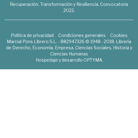
Recuperación, Transformación y Resiliencia. Convocatoria
2022.
Política de privacidad
Condiciones generales
Cookies
Marcial Pons Librero S.L. - B82947326 © 1948 - 2018. Librería
de Derecho, Economía, Empresa, Ciencias Sociales, Historia y
Ciencias Humanas
Hospedaje y desarrollo
OPTYMA