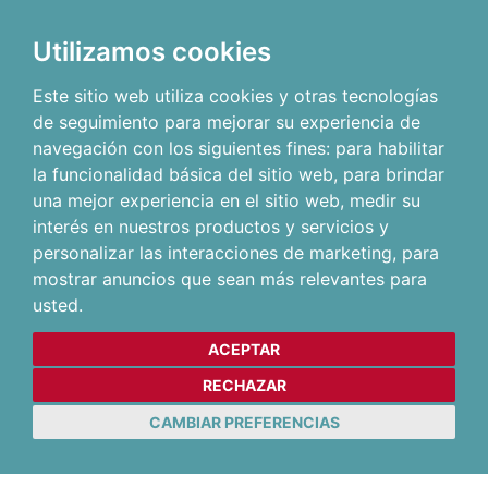
Utilizamos cookies
Este sitio web utiliza cookies y otras tecnologías
de seguimiento para mejorar su experiencia de
navegación con los siguientes fines:
para habilitar
la funcionalidad básica del sitio web
,
para brindar
una mejor experiencia en el sitio web
,
medir su
interés en nuestros productos y servicios y
personalizar las interacciones de marketing
,
para
mostrar anuncios que sean más relevantes para
usted
.
ACEPTAR
RECHAZAR
CAMBIAR PREFERENCIAS