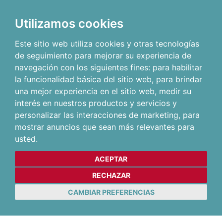
Utilizamos cookies
Este sitio web utiliza cookies y otras tecnologías
de seguimiento para mejorar su experiencia de
navegación con los siguientes fines:
para habilitar
la funcionalidad básica del sitio web
,
para brindar
una mejor experiencia en el sitio web
,
medir su
interés en nuestros productos y servicios y
personalizar las interacciones de marketing
,
para
mostrar anuncios que sean más relevantes para
usted
.
ACEPTAR
RECHAZAR
CAMBIAR PREFERENCIAS