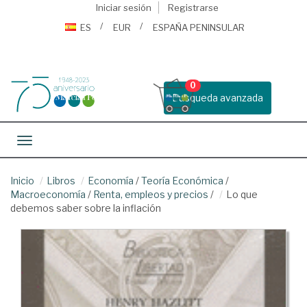
Iniciar sesión
Registrarse
ES
EUR
ESPAÑA PENINSULAR
0
Busqueda avanzada
Toggle navigation
Inicio
Libros
Economía
/
Teoría Económica
/
Macroeconomía
/
Renta, empleos y precios
/
Lo que
debemos saber sobre la inflación