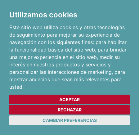
Utilizamos cookies
Este sitio web utiliza cookies y otras tecnologías
de seguimiento para mejorar su experiencia de
navegación con los siguientes fines:
para habilitar
la funcionalidad básica del sitio web
,
para brindar
una mejor experiencia en el sitio web
,
medir su
interés en nuestros productos y servicios y
personalizar las interacciones de marketing
,
para
mostrar anuncios que sean más relevantes para
usted
.
ACEPTAR
RECHAZAR
CAMBIAR PREFERENCIAS