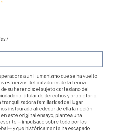
s.
ías
/
a superadora a un Humanismo que se ha vuelto
s esfuerzos delimitadores de la teoría
y de su herencia: el sujeto cartesiano del
ciudadano, titular de derechos y propietario.
tranquilizadora familiaridad del lugar
s instaurado alrededor de ella la noción
 en este original ensayo, plantea una
resente —impulsado sobre todo por los
global— y que históricamente ha escapado