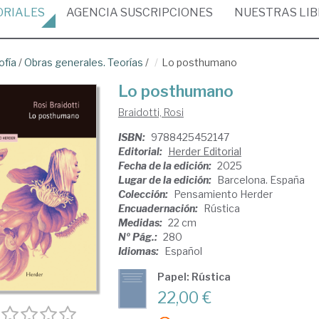
ORIALES
AGENCIA
SUSCRIPCIONES
NUESTRAS
LI
ofía
/
Obras generales. Teorías
/
Lo posthumano
Lo posthumano
Braidotti, Rosi
ISBN:
9788425452147
Editorial:
Herder Editorial
Fecha de la edición:
2025
Lugar de la edición:
Barcelona. España
Colección:
Pensamiento Herder
Encuadernación:
Rústica
Medidas:
22 cm
Nº Pág.:
280
Idiomas:
Español
Papel: Rústica
22,00 €