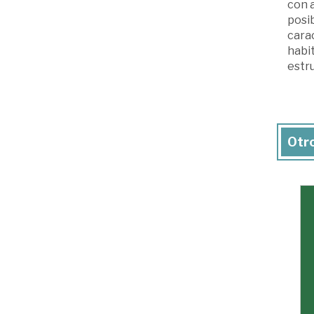
con a
posib
carac
habit
estr
Otro