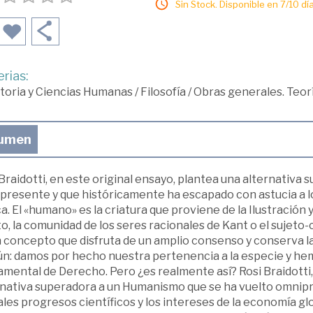
Sin Stock. Disponible en 7/10 día
rias:
toria y Ciencias Humanas
/
Filosofía
/
Obras generales. Teor
umen
Braidotti, en este original ensayo, plantea una alternativ
presente y que históricamente ha escapado con astucia a lo
ca. El «humano» es la criatura que proviene de la Ilustración 
o, la comunidad de los seres racionales de Kant o el sujeto-
 concepto que disfruta de un amplio consenso y conserva la 
n: damos por hecho nuestra pertenencia a la especie y hemo
mental de Derecho. Pero ¿es realmente así? Rosi Braidotti,
rnativa superadora a un Humanismo que se ha vuelto omnip
ales progresos científicos y los intereses de la economía 