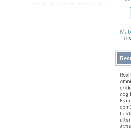
Mate
His
Res
Rosi 
omni
críti
cogit
Es un
comú
funda
alte
actu