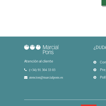
¿DUD
Atención al cliente
Com
Pre
(+34) 91 304 33 03
Polí
atencion@marcialpons.es