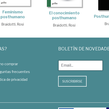
Feminismo
El conocimiento
Posthu
posthumano
posthumano
Br
Braidotti, Rosi
Braidotti, Rosi
AS?
BOLETÍN DE NOVEDAD
o comprar
guntas frecuentes
tica de privacidad
SUSCRIBIRSE