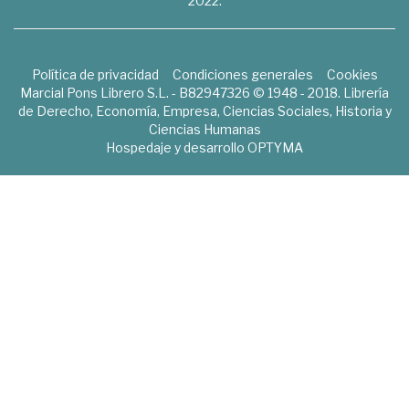
2022.
Política de privacidad
Condiciones generales
Cookies
Marcial Pons Librero S.L. - B82947326 © 1948 - 2018. Librería
de Derecho, Economía, Empresa, Ciencias Sociales, Historia y
Ciencias Humanas
Hospedaje y desarrollo
OPTYMA