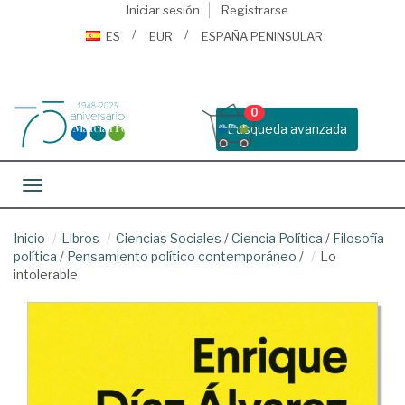
Iniciar sesión
Registrarse
ES
EUR
ESPAÑA PENINSULAR
0
Busqueda avanzada
Toggle navigation
Inicio
Libros
Ciencias Sociales
/
Ciencia Política
/
Filosofía
política
/
Pensamiento político contemporáneo
/
Lo
intolerable