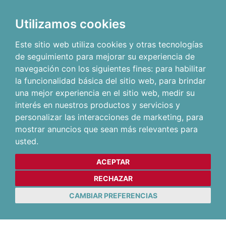
Utilizamos cookies
Este sitio web utiliza cookies y otras tecnologías
de seguimiento para mejorar su experiencia de
navegación con los siguientes fines:
para habilitar
la funcionalidad básica del sitio web
,
para brindar
una mejor experiencia en el sitio web
,
medir su
interés en nuestros productos y servicios y
personalizar las interacciones de marketing
,
para
mostrar anuncios que sean más relevantes para
usted
.
ACEPTAR
RECHAZAR
CAMBIAR PREFERENCIAS