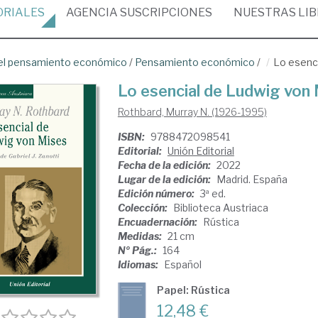
ORIALES
AGENCIA
SUSCRIPCIONES
NUESTRAS
LI
del pensamiento económico
/
Pensamiento económico
/
Lo esenc
Lo esencial de Ludwig von
Rothbard, Murray N. (1926-1995)
ISBN:
9788472098541
Editorial:
Unión Editorial
Fecha de la edición:
2022
Lugar de la edición:
Madrid. España
Edición número:
3ª ed.
Colección:
Biblioteca Austriaca
Encuadernación:
Rústica
Medidas:
21 cm
Nº Pág.:
164
Idiomas:
Español
Papel: Rústica
12,48 €