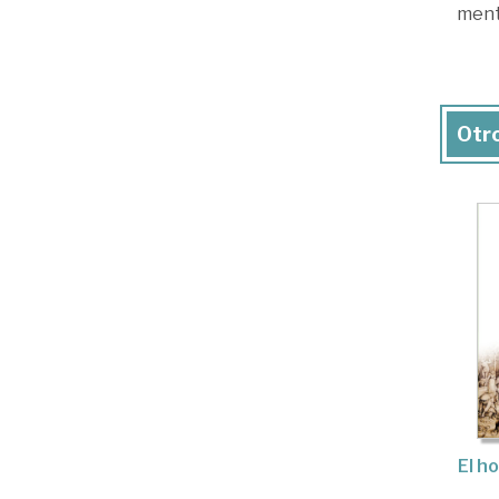
ment
Otro
El h