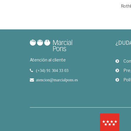
Rothb
¿DUD
Atención al cliente
Com
Pre
(+34) 91 304 33 03
Polí
atencion@marcialpons.es