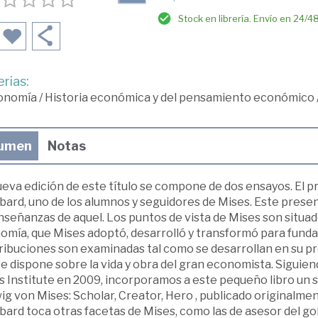
Stock en librería. Envío en 24/4
rias:
onomía
/
Historia económica y del pensamiento económico
umen
Notas
eva edición de este título se compone de dos ensayos. El p
ard, uno de los alumnos y seguidores de Mises. Este presenta
nseñanzas de aquel. Los puntos de vista de Mises son situad
omía, que Mises adoptó, desarrolló y transformó para funda
ibuciones son examinadas tal como se desarrollan en su prop
e dispone sobre la vida y obra del gran economista. Siguien
s Institute en 2009, incorporamos a este pequeño libro un 
g von Mises: Scholar, Creator, Hero , publicado originalme
bard toca otras facetas de Mises, como las de asesor del go