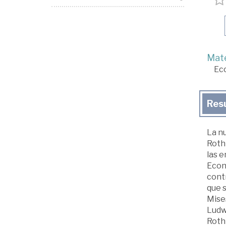
Mate
Ec
Res
La nu
Rothb
las e
Econ
contr
que s
Mise
Ludwi
Roth