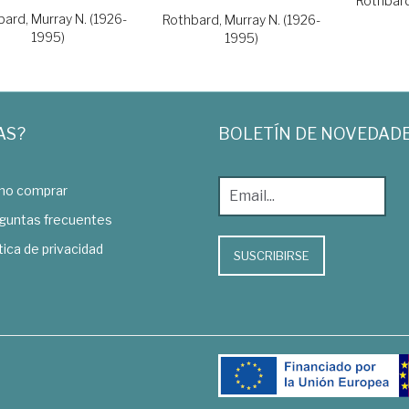
Rothbard
ard, Murray N. (1926-
Rothbard, Murray N. (1926-
1995)
1995)
AS?
BOLETÍN DE NOVEDAD
o comprar
guntas frecuentes
tica de privacidad
SUSCRIBIRSE