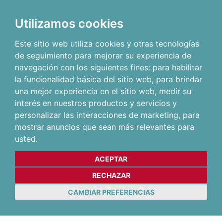
Utilizamos cookies
Este sitio web utiliza cookies y otras tecnologías
de seguimiento para mejorar su experiencia de
navegación con los siguientes fines:
para habilitar
la funcionalidad básica del sitio web
,
para brindar
una mejor experiencia en el sitio web
,
medir su
interés en nuestros productos y servicios y
personalizar las interacciones de marketing
,
para
mostrar anuncios que sean más relevantes para
usted
.
ACEPTAR
RECHAZAR
CAMBIAR PREFERENCIAS