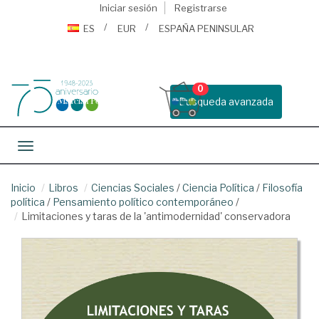
Iniciar sesión
Registrarse
ES
EUR
ESPAÑA PENINSULAR
0
Busqueda avanzada
Toggle navigation
Inicio
Libros
Ciencias Sociales
/
Ciencia Política
/
Filosofía
política
/
Pensamiento político contemporáneo
/
Limitaciones y taras de la 'antimodernidad' conservadora