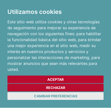
Utilizamos cookies
Este sitio web utiliza cookies y otras tecnologías
de seguimiento para mejorar su experiencia de
navegación con los siguientes fines:
para habilitar
la funcionalidad básica del sitio web
,
para brindar
una mejor experiencia en el sitio web
,
medir su
interés en nuestros productos y servicios y
personalizar las interacciones de marketing
,
para
mostrar anuncios que sean más relevantes para
usted
.
ACEPTAR
RECHAZAR
CAMBIAR PREFERENCIAS