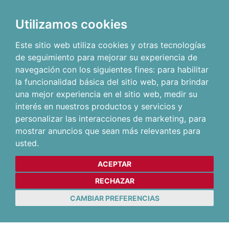
Utilizamos cookies
Este sitio web utiliza cookies y otras tecnologías
de seguimiento para mejorar su experiencia de
navegación con los siguientes fines:
para habilitar
la funcionalidad básica del sitio web
,
para brindar
una mejor experiencia en el sitio web
,
medir su
interés en nuestros productos y servicios y
personalizar las interacciones de marketing
,
para
mostrar anuncios que sean más relevantes para
usted
.
ACEPTAR
RECHAZAR
CAMBIAR PREFERENCIAS