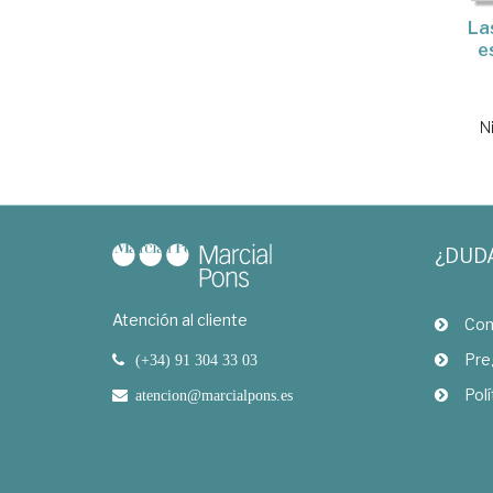
La
e
N
¿DUD
Atención al cliente
Com
Pre
(+34) 91 304 33 03
Polí
atencion@marcialpons.es