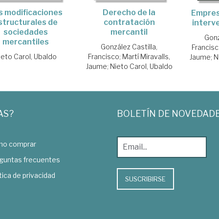
s modificaciones
Derecho de la
Empres
structurales de
contratación
interv
sociedades
mercantil
Gonz
mercantiles
González Castilla,
Francis
ieto Carol, Ubaldo
Francisco
;
Martí Miravalls,
Jaume
;
N
Jaume
;
Nieto Carol, Ubaldo
AS?
BOLETÍN DE NOVEDAD
o comprar
guntas frecuentes
tica de privacidad
SUSCRIBIRSE