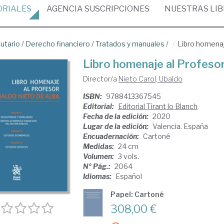
ORIALES
AGENCIA
SUSCRIPCIONES
NUESTRAS
LI
butario
/
Derecho financiero
/
Tratados y manuales
/
Libro homenaj
Libro homenaje al Profeso
Director/a
Nieto Carol, Ubaldo
ISBN:
9788413367545
Editorial:
Editorial Tirant lo Blanch
Fecha de la edición:
2020
Lugar de la edición:
Valencia. España
Encuadernación:
Cartoné
Medidas:
24 cm
Volumen:
3 vols.
Nº Pág.:
2064
Idiomas:
Español
Papel: Cartoné
308,00 €