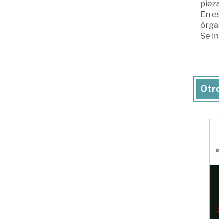
pieza
En e
órgan
Se in
Otro