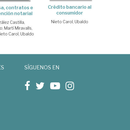
Crédito bancario al
a, contratos e
consumidor
ención notarial
Nieto Carol, Ubaldo
ález Castilla,
co
;
Martí Miravalls,
ieto Carol, Ubaldo
ES
SÍGUENOS EN