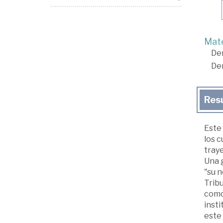
Mate
De
De
Res
Este 
los c
traye
Una g
"su 
Tribu
como 
insti
este