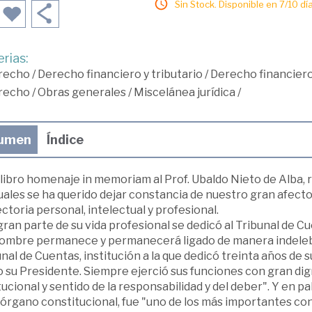
Sin Stock. Disponible en 7/10 día
rias:
recho
/
Derecho financiero y tributario
/
Derecho financier
recho
/
Obras generales
/
Miscelánea jurídica
/
umen
Índice
libro homenaje in memoriam al Prof. Ubaldo Nieto de Alba, 
uales se ha querido dejar constancia de nuestro gran afect
ctoria personal, intelectual y profesional.
ran parte de su vida profesional se dedicó al Tribunal de C
nombre permanece y permanecerá ligado de manera indeleble 
nal de Cuentas, institución a la que dedicó treinta años de su
su Presidente. Siempre ejerció sus funciones con gran dign
tucional y sentido de la responsabilidad y del deber". Y en 
 órgano constitucional, fue "uno de los más importantes co