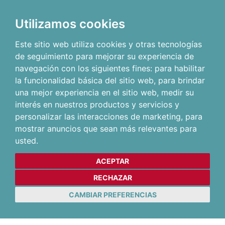
Utilizamos cookies
Este sitio web utiliza cookies y otras tecnologías
de seguimiento para mejorar su experiencia de
navegación con los siguientes fines:
para habilitar
la funcionalidad básica del sitio web
,
para brindar
una mejor experiencia en el sitio web
,
medir su
interés en nuestros productos y servicios y
personalizar las interacciones de marketing
,
para
mostrar anuncios que sean más relevantes para
usted
.
ACEPTAR
RECHAZAR
CAMBIAR PREFERENCIAS