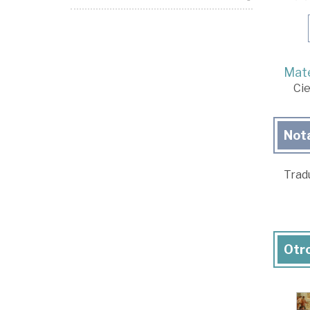
Mate
Cie
Not
Trad
Otro