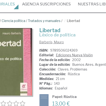
ORIALES
AGENCIA
SUSCRIPCIONES
NUESTRAS
LI
/
Ciencia política
/
Tratados y manuales
/
Libertad
Libertad
léxico de política
Barberis, Mauro
ISBN:
9789506024369
Editorial:
Ediciones Nueva Visión
Fecha de la edición:
2002
Lugar de la edición:
Buenos Aires. Argent
Colección:
Claves. Problemas
Encuadernación:
Rústica
Medidas:
21 cm
Nº Pág.:
143
Idiomas:
Español
Papel: Rústica
13,00 €