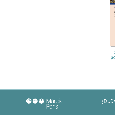
po
¿DUD