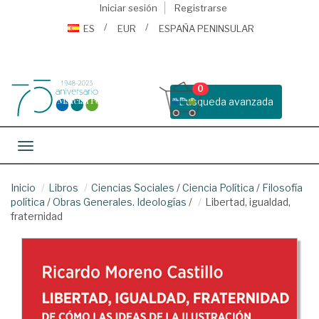
Iniciar sesión
Registrarse
ES
EUR
ESPAÑA PENINSULAR
0
Busqueda avanzada
Toggle navigation
Inicio
Libros
Ciencias Sociales
/
Ciencia Política
/
Filosofía
política
/
Obras Generales. Ideologías
/
Libertad, igualdad,
fraternidad