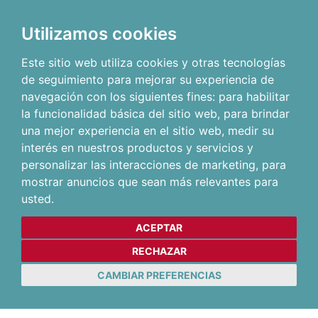
Utilizamos cookies
Este sitio web utiliza cookies y otras tecnologías
de seguimiento para mejorar su experiencia de
navegación con los siguientes fines:
para habilitar
la funcionalidad básica del sitio web
,
para brindar
una mejor experiencia en el sitio web
,
medir su
interés en nuestros productos y servicios y
personalizar las interacciones de marketing
,
para
mostrar anuncios que sean más relevantes para
usted
.
ACEPTAR
RECHAZAR
CAMBIAR PREFERENCIAS