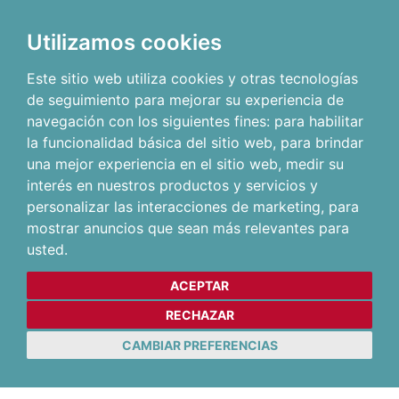
Utilizamos cookies
Este sitio web utiliza cookies y otras tecnologías
de seguimiento para mejorar su experiencia de
navegación con los siguientes fines:
para habilitar
la funcionalidad básica del sitio web
,
para brindar
una mejor experiencia en el sitio web
,
medir su
interés en nuestros productos y servicios y
personalizar las interacciones de marketing
,
para
mostrar anuncios que sean más relevantes para
usted
.
ACEPTAR
RECHAZAR
CAMBIAR PREFERENCIAS