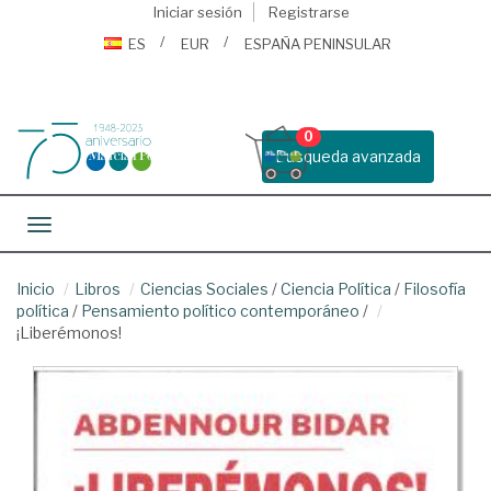
Iniciar sesión
Registrarse
ES
EUR
ESPAÑA PENINSULAR
0
Busqueda avanzada
Toggle navigation
Inicio
Libros
Ciencias Sociales
/
Ciencia Política
/
Filosofía
política
/
Pensamiento político contemporáneo
/
¡Liberémonos!