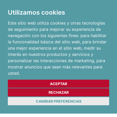
Utilizamos cookies
Este sitio web utiliza cookies y otras tecnologías
de seguimiento para mejorar su experiencia de
navegación con los siguientes fines:
para habilitar
la funcionalidad básica del sitio web
,
para brindar
una mejor experiencia en el sitio web
,
medir su
interés en nuestros productos y servicios y
personalizar las interacciones de marketing
,
para
mostrar anuncios que sean más relevantes para
usted
.
ACEPTAR
RECHAZAR
CAMBIAR PREFERENCIAS