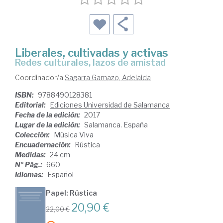
Liberales, cultivadas y activas
redes culturales, lazos de amistad
Coordinador/a
Sagarra Gamazo, Adelaida
ISBN:
9788490128381
Editorial:
Ediciones Universidad de Salamanca
Fecha de la edición:
2017
Lugar de la edición:
Salamanca. España
Colección:
Música Viva
Encuadernación:
Rústica
Medidas:
24 cm
Nº Pág.:
660
Idiomas:
Español
Papel: Rústica
20,90 €
22,00 €