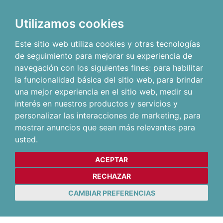
Utilizamos cookies
Este sitio web utiliza cookies y otras tecnologías
de seguimiento para mejorar su experiencia de
navegación con los siguientes fines:
para habilitar
la funcionalidad básica del sitio web
,
para brindar
una mejor experiencia en el sitio web
,
medir su
interés en nuestros productos y servicios y
personalizar las interacciones de marketing
,
para
mostrar anuncios que sean más relevantes para
usted
.
ACEPTAR
RECHAZAR
CAMBIAR PREFERENCIAS