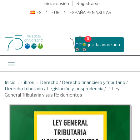
Iniciar sesión
Registrarse
ES
EUR
ESPAÑA PENINSULAR
0
Busqueda avanzada
Toggle navigation
Inicio
Libros
Derecho
/
Derecho financiero y tributario
/
Derecho tributario
/
Legislación y jurisprudencia
/
Ley
General Tributaria y sus Reglamentos