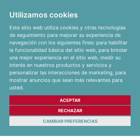
Utilizamos cookies
Este sitio web utiliza cookies y otras tecnologías
de seguimiento para mejorar su experiencia de
navegación con los siguientes fines:
para habilitar
la funcionalidad básica del sitio web
,
para brindar
una mejor experiencia en el sitio web
,
medir su
interés en nuestros productos y servicios y
personalizar las interacciones de marketing
,
para
mostrar anuncios que sean más relevantes para
usted
.
ACEPTAR
RECHAZAR
CAMBIAR PREFERENCIAS