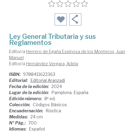
Ley General Tributaria y sus
Reglamentos
Editor/a
Herrero de Egaña Espinosa de los Monteros, Juan
Manuel
Editor/a
Hernández Vergara, Adela
ISBN:
9788411622363
Editorial:
Editorial Aranzadi
Fecha de la edición:
2024
Lugar de la edición:
Pamplona. España
Edición número:
8ª ed.
Colección:
Códigos Básicos
Encuadernación:
Rústica
Medidas:
24 cm
Nº Pág.:
700
Idiomas:
Español