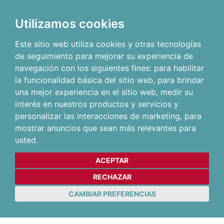
Utilizamos cookies
Este sitio web utiliza cookies y otras tecnologías
de seguimiento para mejorar su experiencia de
navegación con los siguientes fines:
para habilitar
la funcionalidad básica del sitio web
,
para brindar
una mejor experiencia en el sitio web
,
medir su
interés en nuestros productos y servicios y
personalizar las interacciones de marketing
,
para
mostrar anuncios que sean más relevantes para
usted
.
ACEPTAR
RECHAZAR
CAMBIAR PREFERENCIAS