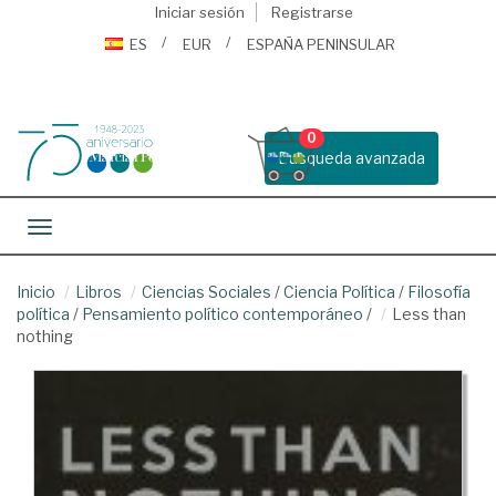
Iniciar sesión
Registrarse
ES
EUR
ESPAÑA PENINSULAR
0
Busqueda avanzada
Toggle navigation
Inicio
Libros
Ciencias Sociales
/
Ciencia Política
/
Filosofía
política
/
Pensamiento político contemporáneo
/
Less than
nothing