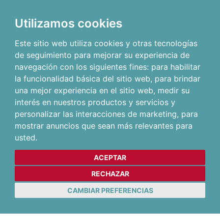
Utilizamos cookies
Este sitio web utiliza cookies y otras tecnologías
de seguimiento para mejorar su experiencia de
navegación con los siguientes fines:
para habilitar
la funcionalidad básica del sitio web
,
para brindar
una mejor experiencia en el sitio web
,
medir su
interés en nuestros productos y servicios y
personalizar las interacciones de marketing
,
para
mostrar anuncios que sean más relevantes para
usted
.
ACEPTAR
RECHAZAR
CAMBIAR PREFERENCIAS