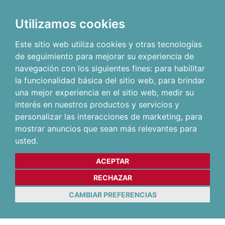
Utilizamos cookies
Este sitio web utiliza cookies y otras tecnologías
de seguimiento para mejorar su experiencia de
navegación con los siguientes fines:
para habilitar
la funcionalidad básica del sitio web
,
para brindar
una mejor experiencia en el sitio web
,
medir su
interés en nuestros productos y servicios y
personalizar las interacciones de marketing
,
para
mostrar anuncios que sean más relevantes para
usted
.
ACEPTAR
RECHAZAR
CAMBIAR PREFERENCIAS