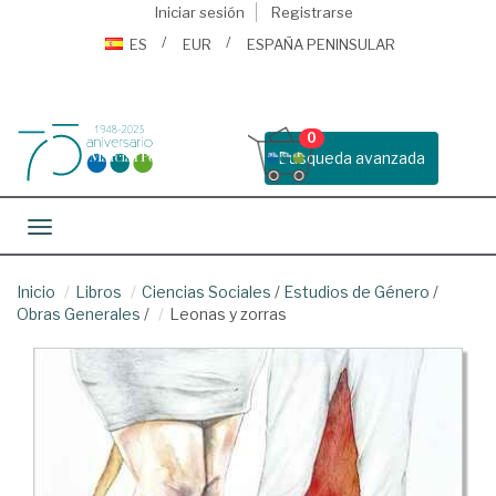
Iniciar sesión
Registrarse
ES
EUR
ESPAÑA PENINSULAR
0
Busqueda avanzada
Toggle navigation
Inicio
Libros
Ciencias Sociales
/
Estudios de Género
/
Obras Generales
/
Leonas y zorras