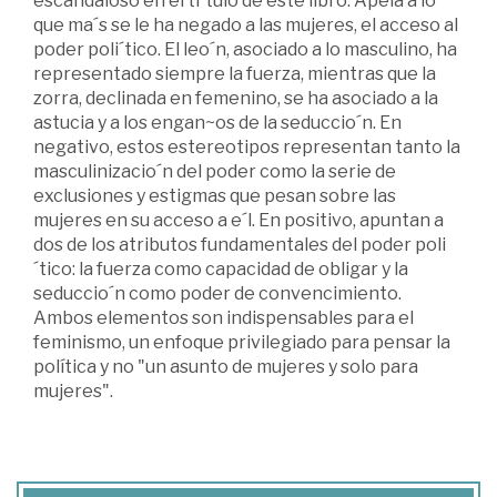
escandaloso en el ti´tulo de este libro. Apela a lo
que ma´s se le ha negado a las mujeres, el acceso al
poder poli´tico. El leo´n, asociado a lo masculino, ha
representado siempre la fuerza, mientras que la
zorra, declinada en femenino, se ha asociado a la
astucia y a los engan~os de la seduccio´n. En
negativo, estos estereotipos representan tanto la
masculinizacio´n del poder como la serie de
exclusiones y estigmas que pesan sobre las
mujeres en su acceso a e´l. En positivo, apuntan a
dos de los atributos fundamentales del poder poli
´tico: la fuerza como capacidad de obligar y la
seduccio´n como poder de convencimiento.
Ambos elementos son indispensables para el
feminismo, un enfoque privilegiado para pensar la
política y no "un asunto de mujeres y solo para
mujeres".