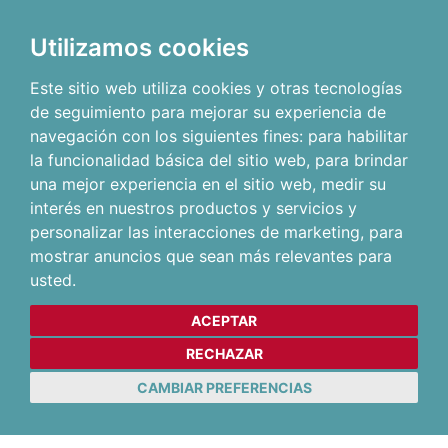
Utilizamos cookies
Este sitio web utiliza cookies y otras tecnologías
de seguimiento para mejorar su experiencia de
navegación con los siguientes fines:
para habilitar
la funcionalidad básica del sitio web
,
para brindar
una mejor experiencia en el sitio web
,
medir su
interés en nuestros productos y servicios y
personalizar las interacciones de marketing
,
para
mostrar anuncios que sean más relevantes para
usted
.
ACEPTAR
RECHAZAR
CAMBIAR PREFERENCIAS