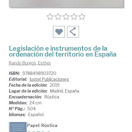
Legislación e instrumentos de la
ordenación del territorio en España
Rando Burgos, Esther
ISBN:
9788498903720
Editorial:
Iustel Publicaciones
Fecha de la edición:
2019
Lugar de la edición:
Madrid. España
Encuadernación:
Rústica
Medidas:
24 cm
Nº Pág.:
504
Idiomas:
Español
Papel: Rústica