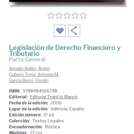
Legislación de Derecho Financiero y
Tributario
Parte General
Aguallo Avilés, Ángel
Cubero Truyo, Antonio M.
García Berro, Florián
ISBN:
9788484566748
Editorial:
Editorial Tirant lo Blanch
Fecha de la edición:
2006
Lugar de la edición:
Valencia. España
Edición número:
6ª ed
Colección:
Textos Legales
Encuadernación:
Rústica
Medidas:
22 cm