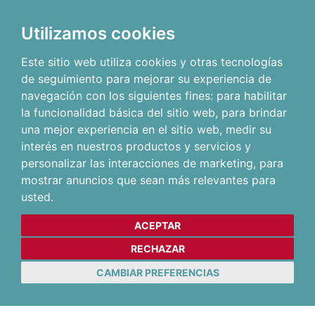
Utilizamos cookies
Este sitio web utiliza cookies y otras tecnologías
de seguimiento para mejorar su experiencia de
navegación con los siguientes fines:
para habilitar
la funcionalidad básica del sitio web
,
para brindar
una mejor experiencia en el sitio web
,
medir su
interés en nuestros productos y servicios y
personalizar las interacciones de marketing
,
para
mostrar anuncios que sean más relevantes para
usted
.
ACEPTAR
RECHAZAR
CAMBIAR PREFERENCIAS