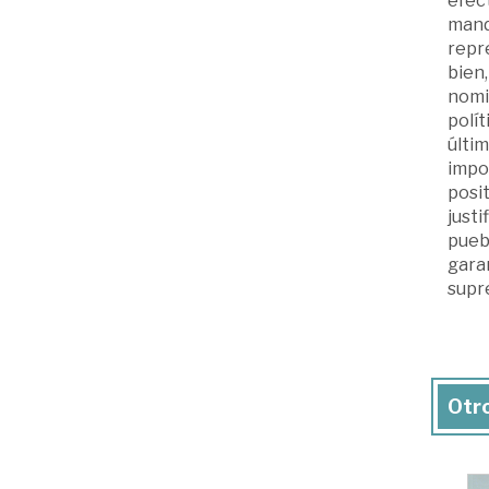
efect
mand
repre
bien,
nomin
polít
últim
impo
posit
justi
puebl
gara
supr
Otro