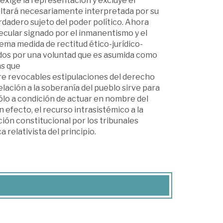
 exige la representación y excluye el
ultará necesariamente interpretada por su
erdadero sujeto del poder político. Ahora
ecular signado por el inmanentismo y el
ema medida de rectitud ético-jurídico-
tidos por una voluntad que es asumida como
as que
pre revocables estipulaciones del derecho
pelación a la soberanía del pueblo sirve para
sólo a condición de actuar en nombre del
efecto, el recurso intrasistémico a la
ón constitucional por los tribunales
elativista del principio.