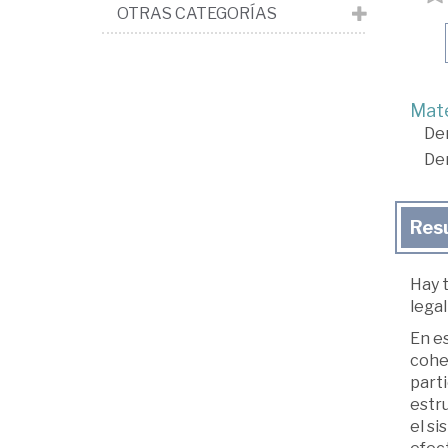
OTRAS CATEGORÍAS
Mate
De
De
Res
Hay t
legal
En es
cohe
parti
estru
el si