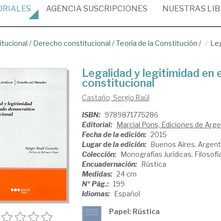
ORIALES
AGENCIA
SUSCRIPCIONES
NUESTRAS
LI
itucional
/
Derecho constitucional
/
Teoría de la Constitución
/
Leg
Legalidad y legitimidad en
constitucional
Castaño, Sergio Raúl
ISBN:
9789871775286
Editorial:
Marcial Pons, Ediciones de Arge
Fecha de la edición:
2015
Lugar de la edición:
Buenos Aires. Argent
Colección:
Monografías Jurídicas. Filosof
Encuadernación:
Rústica
Medidas:
24 cm
Nº Pág.:
199
Idiomas:
Español
Papel: Rústica