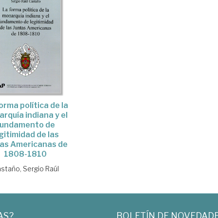
orma política de la
rquía indiana y el
fundamento de
gitimidad de las
tas Americanas de
1808-1810
staño, Sergio Raúl
AS?
BOLETÍN DE NOVEDAD