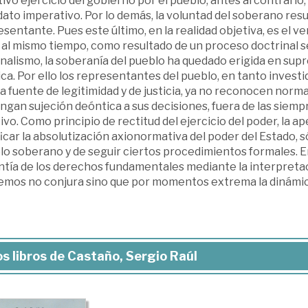
ivo ejercicio del gobierno por el pueblo; antes al contrario,
ato imperativo. Por lo demás, la voluntad del soberano res
sentante. Pues este último, en la realidad objetiva, es el v
 al mismo tiempo, como resultado de un proceso doctrinal s
alismo, la soberanía del pueblo ha quedado erigida en supr
ica. Por ello los representantes del pueblo, en tanto inves
a fuente de legitimidad y de justicia, ya no reconocen norm
ngan sujeción deóntica a sus decisiones, fuera de las siem
ivo. Como principio de rectitud del ejercicio del poder, la a
ficar la absolutización axionormativa del poder del Estado, 
o soberano y de seguir ciertos procedimientos formales. En 
ntía de los derechos fundamentales mediante la interpretaci
emos no conjura sino que por momentos extrema la dinámica r
s libros de Castaño, Sergio Raúl