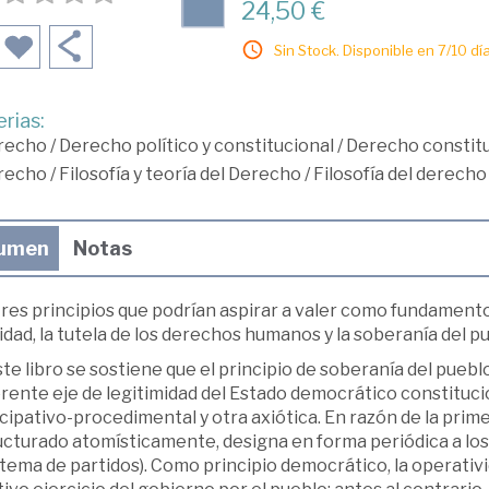
24,50 €
Sin Stock. Disponible en 7/10 día
rias:
recho
/
Derecho político y constitucional
/
Derecho constitu
recho
/
Filosofía y teoría del Derecho
/
Filosofía del derecho
umen
Notas
res principios que podrían aspirar a valer como fundamento d
idad, la tutela de los derechos humanos y la soberanía del p
te libro se sostiene que el principio de soberanía del puebl
rente eje de legitimidad del Estado democrático constituc
cipativo-procedimental y otra axiótica. En razón de la prime
cturado atomísticamente, designa en forma periódica a los 
stema de partidos). Como principio democrático, la operativ