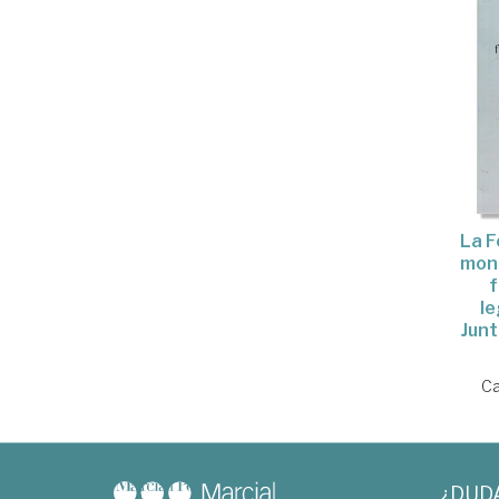
La F
mona
le
Jun
Ca
¿DUD