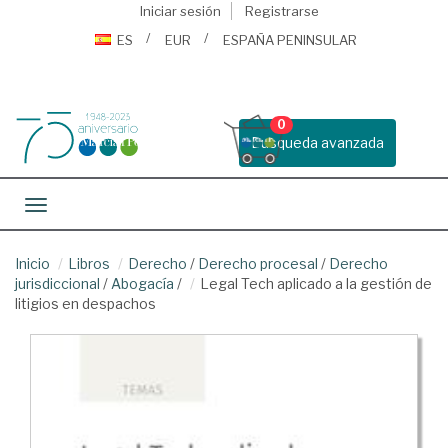
Iniciar sesión
Registrarse
ES
EUR
ESPAÑA PENINSULAR
0
Busqueda avanzada
Toggle navigation
Inicio
Libros
Derecho
/
Derecho procesal
/
Derecho
jurisdiccional
/
Abogacía
/
Legal Tech aplicado a la gestión de
litigios en despachos