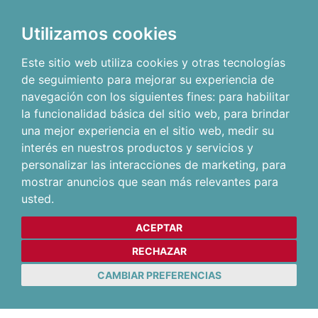
Utilizamos cookies
Este sitio web utiliza cookies y otras tecnologías
de seguimiento para mejorar su experiencia de
navegación con los siguientes fines:
para habilitar
la funcionalidad básica del sitio web
,
para brindar
una mejor experiencia en el sitio web
,
medir su
interés en nuestros productos y servicios y
personalizar las interacciones de marketing
,
para
mostrar anuncios que sean más relevantes para
usted
.
ACEPTAR
RECHAZAR
CAMBIAR PREFERENCIAS