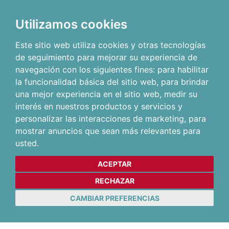
Utilizamos cookies
Este sitio web utiliza cookies y otras tecnologías
de seguimiento para mejorar su experiencia de
navegación con los siguientes fines:
para habilitar
la funcionalidad básica del sitio web
,
para brindar
una mejor experiencia en el sitio web
,
medir su
interés en nuestros productos y servicios y
personalizar las interacciones de marketing
,
para
mostrar anuncios que sean más relevantes para
usted
.
ACEPTAR
RECHAZAR
CAMBIAR PREFERENCIAS