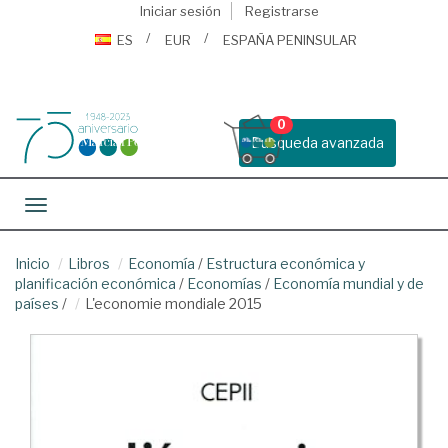
Iniciar sesión
Registrarse
ES
EUR
ESPAÑA PENINSULAR
0
Busqueda avanzada
Toggle navigation
Inicio
Libros
Economía
/
Estructura económica y
planificación económica
/
Economías
/
Economía mundial y de
países
/
L'economie mondiale 2015