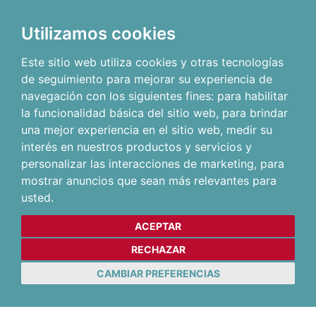
Utilizamos cookies
Este sitio web utiliza cookies y otras tecnologías
de seguimiento para mejorar su experiencia de
navegación con los siguientes fines:
para habilitar
la funcionalidad básica del sitio web
,
para brindar
una mejor experiencia en el sitio web
,
medir su
interés en nuestros productos y servicios y
personalizar las interacciones de marketing
,
para
mostrar anuncios que sean más relevantes para
usted
.
ACEPTAR
RECHAZAR
CAMBIAR PREFERENCIAS