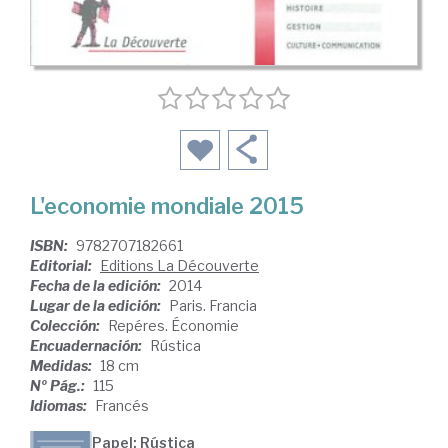
L'economie mondiale 2015
ISBN:
9782707182661
Editorial:
Editions La Découverte
Fecha de la edición:
2014
Lugar de la edición:
Paris. Francia
Colección:
Repéres. Économie
Encuadernación:
Rústica
Medidas:
18 cm
Nº Pág.:
115
Idiomas:
Francés
Papel: Rústica