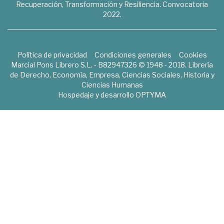
Recuperación, Transformación y Resiliencia. Convocatoria
2022.
Política de privacidad
Condiciones generales
Cookies
Marcial Pons Librero S.L. - B82947326 © 1948 - 2018. Librería
de Derecho, Economía, Empresa, Ciencias Sociales, Historia y
Ciencias Humanas
Hospedaje y desarrollo
OPTYMA