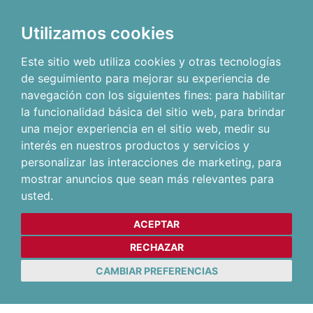
Utilizamos cookies
Este sitio web utiliza cookies y otras tecnologías
de seguimiento para mejorar su experiencia de
navegación con los siguientes fines:
para habilitar
la funcionalidad básica del sitio web
,
para brindar
una mejor experiencia en el sitio web
,
medir su
interés en nuestros productos y servicios y
personalizar las interacciones de marketing
,
para
mostrar anuncios que sean más relevantes para
usted
.
ACEPTAR
RECHAZAR
CAMBIAR PREFERENCIAS