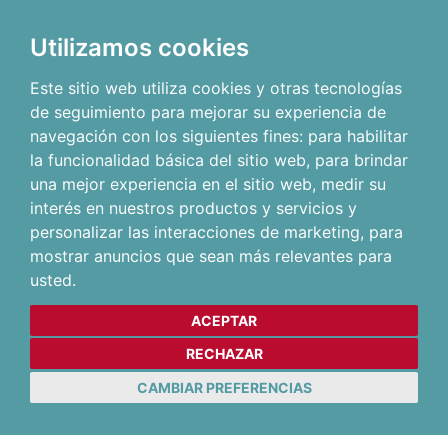
Utilizamos cookies
Este sitio web utiliza cookies y otras tecnologías
de seguimiento para mejorar su experiencia de
navegación con los siguientes fines:
para habilitar
la funcionalidad básica del sitio web
,
para brindar
una mejor experiencia en el sitio web
,
medir su
interés en nuestros productos y servicios y
personalizar las interacciones de marketing
,
para
mostrar anuncios que sean más relevantes para
usted
.
ACEPTAR
RECHAZAR
CAMBIAR PREFERENCIAS