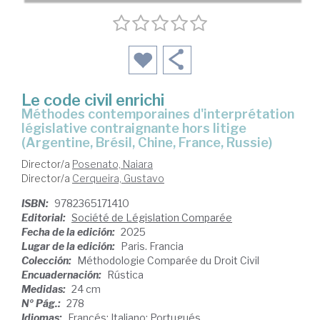
Le code civil enrichi
méthodes contemporaines d'interprétation
législative contraignante hors litige
(Argentine, Brésil, Chine, France, Russie)
Director/a
Posenato, Naiara
Director/a
Cerqueira, Gustavo
ISBN:
9782365171410
Editorial:
Société de Législation Comparée
Fecha de la edición:
2025
Lugar de la edición:
Paris. Francia
Colección:
Méthodologie Comparée du Droit Civil
Encuadernación:
Rústica
Medidas:
24 cm
Nº Pág.:
278
Idiomas:
Francés; Italiano; Portugués