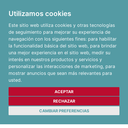
Utilizamos cookies
Este sitio web utiliza cookies y otras tecnologías
de seguimiento para mejorar su experiencia de
navegación con los siguientes fines:
para habilitar
la funcionalidad básica del sitio web
,
para brindar
una mejor experiencia en el sitio web
,
medir su
interés en nuestros productos y servicios y
personalizar las interacciones de marketing
,
para
mostrar anuncios que sean más relevantes para
usted
.
ACEPTAR
RECHAZAR
CAMBIAR PREFERENCIAS