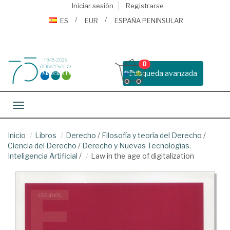
Iniciar sesión
Registrarse
ES
EUR
ESPAÑA PENINSULAR
0
Busqueda avanzada
Toggle navigation
Inicio
Libros
Derecho
/
Filosofía y teoría del Derecho
/
Ciencia del Derecho
/
Derecho y Nuevas Tecnologías.
Inteligencia Artificial
/
Law in the age of digitalization