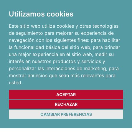
Utilizamos cookies
Este sitio web utiliza cookies y otras tecnologías
de seguimiento para mejorar su experiencia de
navegación con los siguientes fines:
para habilitar
la funcionalidad básica del sitio web
,
para brindar
una mejor experiencia en el sitio web
,
medir su
interés en nuestros productos y servicios y
personalizar las interacciones de marketing
,
para
mostrar anuncios que sean más relevantes para
usted
.
ACEPTAR
RECHAZAR
CAMBIAR PREFERENCIAS