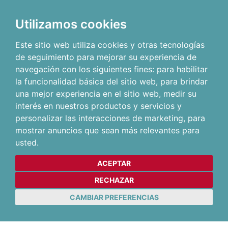
Utilizamos cookies
Este sitio web utiliza cookies y otras tecnologías
de seguimiento para mejorar su experiencia de
navegación con los siguientes fines:
para habilitar
la funcionalidad básica del sitio web
,
para brindar
una mejor experiencia en el sitio web
,
medir su
interés en nuestros productos y servicios y
personalizar las interacciones de marketing
,
para
mostrar anuncios que sean más relevantes para
usted
.
ACEPTAR
RECHAZAR
CAMBIAR PREFERENCIAS