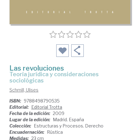
Las revoluciones
teoría jurídica y consideraciones
sociológicas
Schmill, Ulises
ISBN:
9788498790535
Editorial:
Editorial Trotta
Fecha de la edición:
2009
Lugar de la edición:
Madrid. España
Colección:
Estructuras y Procesos. Derecho
Encuadernación:
Rústica
Medidas:
23 cm