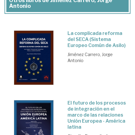
Otros libros de Jiménez Carrero, Jorge
Antonio
La complicada reforma
del SECA (Sistema
Europeo Común de Asilo)
Jiménez Carrero, Jorge
Antonio
El futuro de los procesos
de integración en el
marco de las relaciones
Unión Europea - América
latina