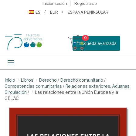
Iniciar sesión
Registrarse
ES
EUR
ESPAÑA PENINSULAR
0
Busqueda avanzada
Toggle navigation
Inicio
Libros
Derecho
/
Derecho comunitario
/
Competencias comunitarias
/
Relaciones exteriores. Aduanas.
Circulación
/
Las relaciones entre la Unión Europea y la
CELAC