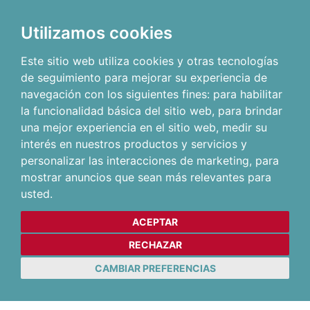
Utilizamos cookies
Este sitio web utiliza cookies y otras tecnologías
de seguimiento para mejorar su experiencia de
navegación con los siguientes fines:
para habilitar
la funcionalidad básica del sitio web
,
para brindar
una mejor experiencia en el sitio web
,
medir su
interés en nuestros productos y servicios y
personalizar las interacciones de marketing
,
para
mostrar anuncios que sean más relevantes para
usted
.
ACEPTAR
RECHAZAR
CAMBIAR PREFERENCIAS