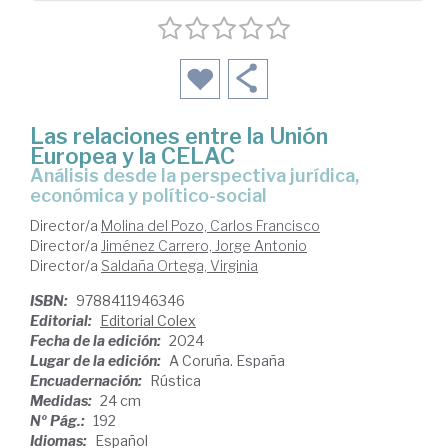
Las relaciones entre la Unión
Europea y la CELAC
análisis desde la perspectiva jurídica,
económica y político-social
Director/a
Molina del Pozo, Carlos Francisco
Director/a
Jiménez Carrero, Jorge Antonio
Director/a
Saldaña Ortega, Virginia
ISBN:
9788411946346
Editorial:
Editorial Colex
Fecha de la edición:
2024
Lugar de la edición:
A Coruña. España
Encuadernación:
Rústica
Medidas:
24 cm
Nº Pág.:
192
Idiomas:
Español