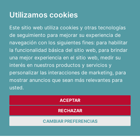
Utilizamos cookies
Este sitio web utiliza cookies y otras tecnologías
de seguimiento para mejorar su experiencia de
navegación con los siguientes fines:
para habilitar
la funcionalidad básica del sitio web
,
para brindar
una mejor experiencia en el sitio web
,
medir su
interés en nuestros productos y servicios y
personalizar las interacciones de marketing
,
para
mostrar anuncios que sean más relevantes para
usted
.
ACEPTAR
RECHAZAR
CAMBIAR PREFERENCIAS