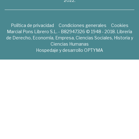
2022.
Política de privacidad
Condiciones generales
Cookies
Marcial Pons Librero S.L. - B82947326 © 1948 - 2018. Librería
de Derecho, Economía, Empresa, Ciencias Sociales, Historia y
Ciencias Humanas
Hospedaje y desarrollo
OPTYMA