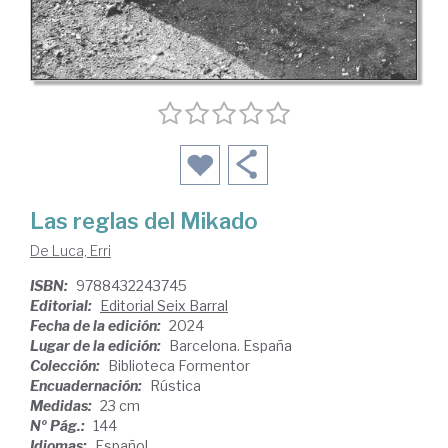
Las reglas del Mikado
De Luca, Erri
ISBN:
9788432243745
Editorial:
Editorial Seix Barral
Fecha de la edición:
2024
Lugar de la edición:
Barcelona. España
Colección:
Biblioteca Formentor
Encuadernación:
Rústica
Medidas:
23 cm
Nº Pág.:
144
Idiomas:
Español