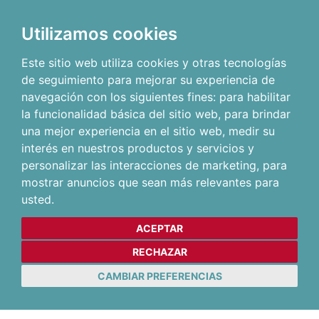
Utilizamos cookies
Este sitio web utiliza cookies y otras tecnologías
de seguimiento para mejorar su experiencia de
navegación con los siguientes fines:
para habilitar
la funcionalidad básica del sitio web
,
para brindar
una mejor experiencia en el sitio web
,
medir su
interés en nuestros productos y servicios y
personalizar las interacciones de marketing
,
para
mostrar anuncios que sean más relevantes para
usted
.
ACEPTAR
RECHAZAR
CAMBIAR PREFERENCIAS