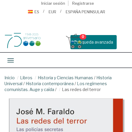
Iniciar sesión
Registrarse
ES
EUR
ESPAÑA PENINSULAR
0
Busqueda avanzada
Toggle navigation
Inicio
Libros
Historia y Ciencias Humanas
/
Historia
Universal
/
Historia contemporánea
/
Los regímenes
comunistas. Auge y caída
/
Las redes del terror