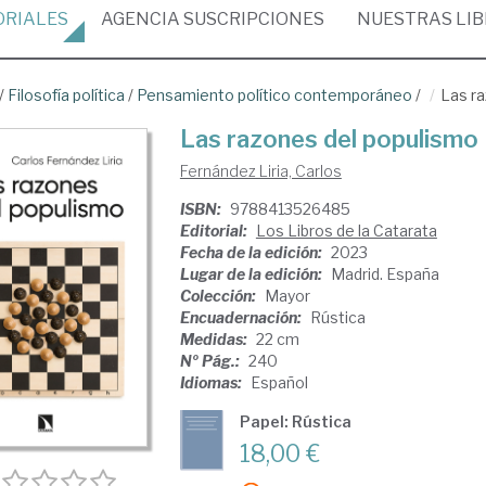
ORIALES
AGENCIA
SUSCRIPCIONES
NUESTRAS
LI
/
Filosofía política
/
Pensamiento político contemporáneo
/
Las r
Las razones del populismo
Fernández Liria, Carlos
ISBN:
9788413526485
Editorial:
Los Libros de la Catarata
Fecha de la edición:
2023
Lugar de la edición:
Madrid. España
Colección:
Mayor
Encuadernación:
Rústica
Medidas:
22 cm
Nº Pág.:
240
Idiomas:
Español
Papel: Rústica
18,00 €