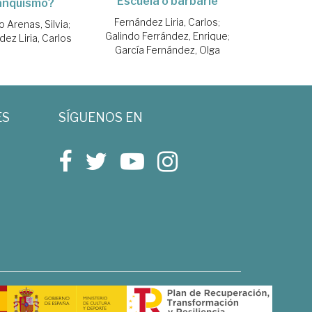
Escuela o barbarie
anquismo?
Fernández Liria, Carlos
;
 Arenas, Silvia
;
Galindo Ferrández, Enrique
;
ez Liria, Carlos
García Fernández, Olga
ES
SÍGUENOS EN