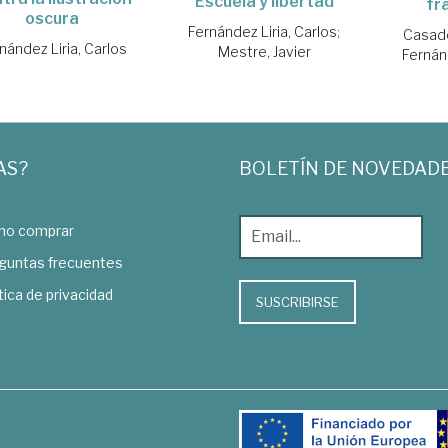
Escuela y libertad
fr
oscura
Fernández Liria, Carlos
;
Casado
nández Liria, Carlos
Mestre, Javier
Fernánd
AS?
BOLETÍN DE NOVEDAD
o comprar
guntas frecuentes
tica de privacidad
SUSCRIBIRSE