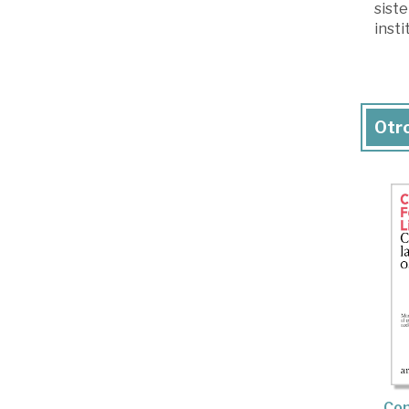
siste
insti
Otro
Con