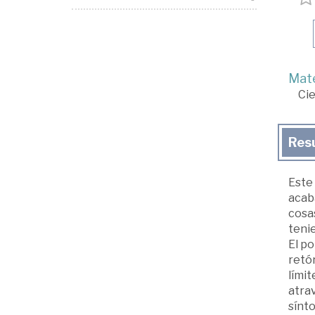
Mate
Cie
Res
Este 
acab
cosa
tenie
El p
retór
límit
atra
sínto