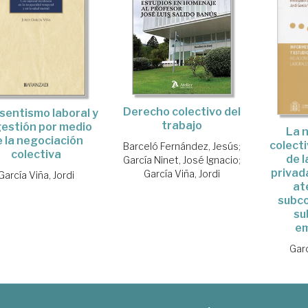
Derecho colectivo del
bsentismo laboral y
trabajo
gestión por medio
La 
e la negociación
colecti
Barceló Fernández, Jesús
;
colectiva
de 
García Ninet, José Ignacio
;
privad
García Viña, Jordi
García Viña, Jordi
at
subco
su
em
Garc