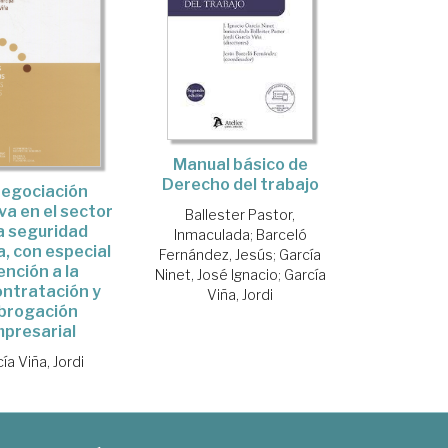
Manual básico de
Derecho del trabajo
negociación
va en el sector
Ballester Pastor,
la seguridad
Inmaculada
;
Barceló
a, con especial
Fernández, Jesús
;
García
ención a la
Ninet, José Ignacio
;
García
ntratación y
Viña, Jordi
brogación
presarial
ía Viña, Jordi