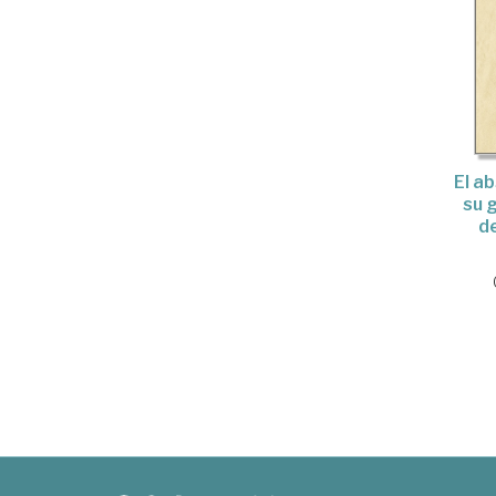
El a
su 
d