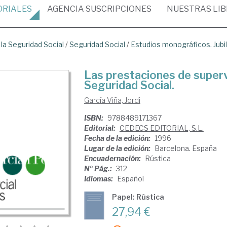
ORIALES
AGENCIA
SUSCRIPCIONES
NUESTRAS
LI
 la Seguridad Social
/
Seguridad Social
/
Estudios monográficos. Jubil
Las prestaciones de supervi
Seguridad Social.
García Viña, Jordi
ISBN:
9788489171367
Editorial:
CEDECS EDITORIAL, S.L.
Fecha de la edición:
1996
Lugar de la edición:
Barcelona. España
Encuadernación:
Rústica
Nº Pág.:
312
Idiomas:
Español
Papel: Rústica
27,94 €